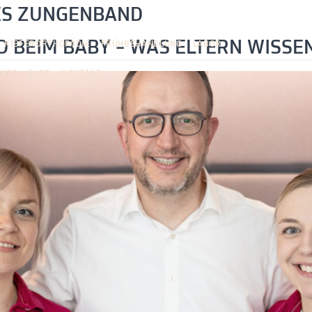
ES ZUNGENBAND
BEIM BABY – WAS ELTERN WISSE
KIEFERORTHOPÄDIE
FRÜHBEHANDLUNG
LABOR
ENTS
BLOG
KONTAKT