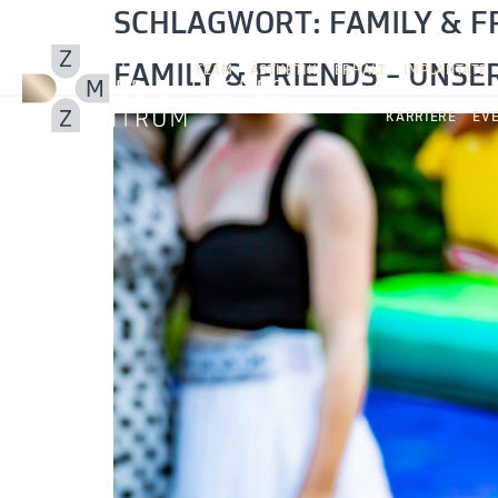
SCHLAGWORT:
FAMILY & F
FAMILY & FRIENDS – UNS
TEAM
ÄSTHETIK
ERHALT
IMPLANTATE
KARRIERE
EV